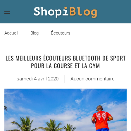
Skip
to
main
Accueil
Blog
Écouteurs
content
LES MEILLEURS ÉCOUTEURS BLUETOOTH DE SPORT
POUR LA COURSE ET LA GYM
samedi 4 avril 2020
Aucun commentaire
sur
Les
meilleurs
écouteurs
Bluetooth
de
sport