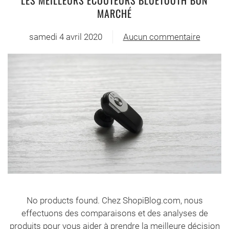
LES MEILLEURS ÉCOUTEURS BLUETOOTH BON
MARCHÉ
samedi 4 avril 2020
Aucun commentaire
sur
Les
meilleurs
écouteurs
Bluetooth
bon
marché
No products found. Chez ShopiBlog.com, nous
effectuons des comparaisons et des analyses de
produits pour vous aider à prendre la meilleure décision