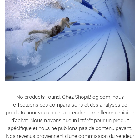
meilleurs
écouteurs
pour
la
natation
(pour
la
piscine
et
la
mer)
No products found. Chez ShopiBlog.com, nous
effectuons des comparaisons et des analyses de
produits pour vous aider à prendre la meilleure décision
d’achat. Nous n’avons aucun intérêt pour un produit
spécifique et nous ne publions pas de contenu payant.
Nos revenus proviennent d’une commission du vendeur