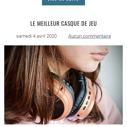
LE MEILLEUR CASQUE DE JEU
samedi 4 avril 2020
Aucun commentaire
sur
Le
meilleur
casque
de
jeu