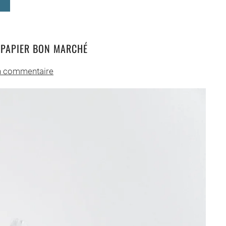
 PAPIER BON MARCHÉ
 commentaire
urs
ucteurs
hé