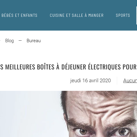
BÉBÉS ET ENFANTS
CUISINE ET SALLE À MANGER
SPORTS
Blog
Bureau
ES MEILLEURES BOÎTES À DÉJEUNER ÉLECTRIQUES POU
jeudi 16 avril 2020
Aucun
sur
Les
meill
boîtes
à
déjeu
électr