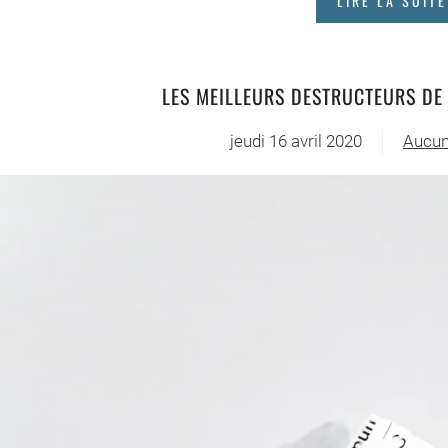
LIRE LA SUITE
LES MEILLEURS DESTRUCTEURS DE
jeudi 16 avril 2020
Aucun
sur
Les
meille
destr
de
papier
bon
marc