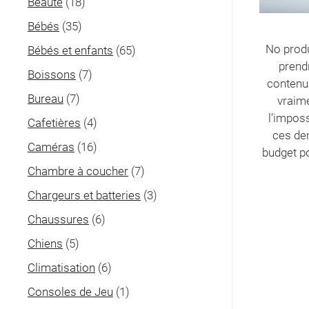
Beauté
(18)
Bébés
(35)
No produ
Bébés et enfants
(65)
prend
Boissons
(7)
contenu 
Bureau
(7)
vraime
l’impos
Cafetières
(4)
ces de
Caméras
(16)
budget po
Chambre à coucher
(7)
Chargeurs et batteries
(3)
Chaussures
(6)
Chiens
(5)
Climatisation
(6)
Consoles de Jeu
(1)