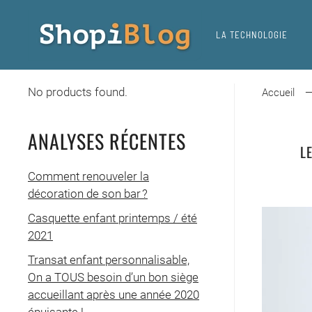
LA TECHNOLOGIE
Skip
to
main
No products found.
content
Accueil
ANALYSES RÉCENTES
L
Comment renouveler la
décoration de son bar ?
Casquette enfant printemps / été
2021
Transat enfant personnalisable,
On a TOUS besoin d’un bon siège
accueillant après une année 2020