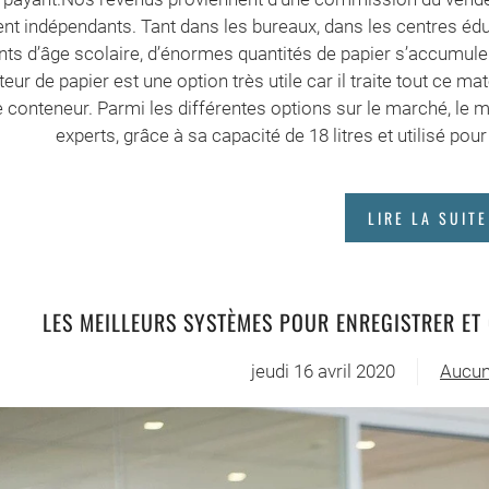
nt indépendants. Tant dans les bureaux, dans les centres éd
nts d’âge scolaire, d’énormes quantités de papier s’accumulent
teur de papier est une option très utile car il traite tout ce 
e conteneur. Parmi les différentes options sur le marché, l
experts, grâce à sa capacité de 18 litres et utilisé pour
LIRE LA SUITE
LES MEILLEURS SYSTÈMES POUR ENREGISTRER ET
jeudi 16 avril 2020
Aucun
sur
Les
meille
systè