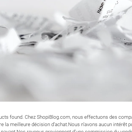
cts found. Chez ShopiBlog.com, nous effectuons des compar
re la meilleure décision d’achat.Nous n’avons aucun intérêt p
payant.Nos revenus proviennent d’une commission du vendeur