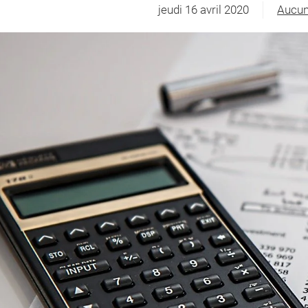
jeudi 16 avril 2020
Aucun
sur
Les
meill
calcul
scient
et
financ