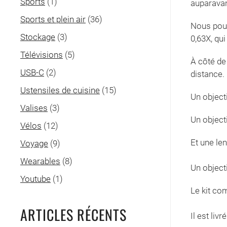
Sports
(1)
auparavan
Sports et plein air
(36)
Nous pour
Stockage
(3)
0,63X, qu
Télévisions
(5)
À côté de
USB-C
(2)
distance.
Ustensiles de cuisine
(15)
Un object
Valises
(3)
Un object
Vélos
(12)
Et une len
Voyage
(9)
Wearables
(8)
Un objecti
Youtube
(1)
Le kit co
ARTICLES RÉCENTS
Il est liv