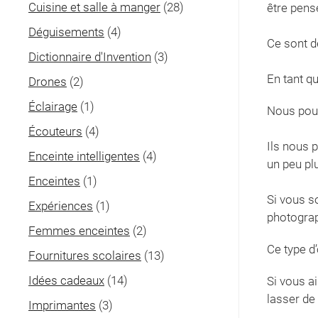
Cuisine et salle à manger
(28)
être pens
Déguisements
(4)
Ce sont d
Dictionnaire d'Invention
(3)
En tant q
Drones
(2)
Éclairage
(1)
Nous pouv
Écouteurs
(4)
Ils nous 
Enceinte intelligentes
(4)
un peu pl
Enceintes
(1)
Si vous s
Expériences
(1)
photograp
Femmes enceintes
(2)
Ce type d’
Fournitures scolaires
(13)
Idées cadeaux
(14)
Si vous a
lasser de 
Imprimantes
(3)