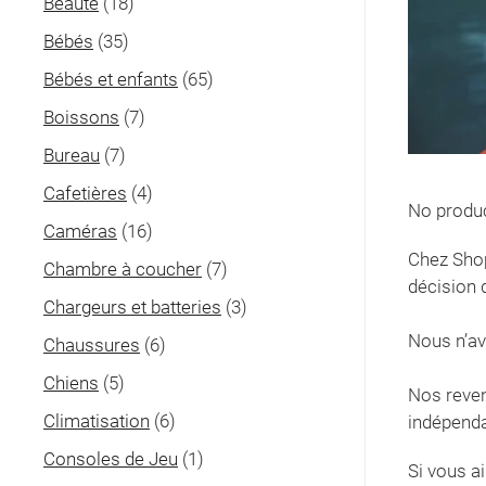
Beauté
(18)
Bébés
(35)
Bébés et enfants
(65)
Boissons
(7)
Bureau
(7)
Cafetières
(4)
No produc
Caméras
(16)
Chez Shop
Chambre à coucher
(7)
décision 
Chargeurs et batteries
(3)
Nous n’av
Chaussures
(6)
Chiens
(5)
Nos reven
Climatisation
(6)
indépenda
Consoles de Jeu
(1)
Si vous a