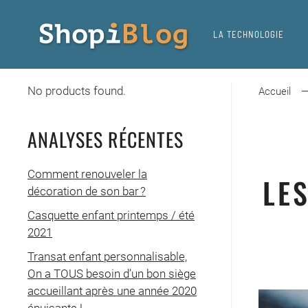
LA TECHNOLOGIE
Skip
to
main
No products found.
content
Accueil
ANALYSES RÉCENTES
Comment renouveler la
LE
décoration de son bar ?
Casquette enfant printemps / été
2021
Transat enfant personnalisable,
On a TOUS besoin d’un bon siège
accueillant après une année 2020