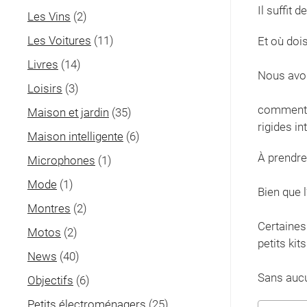
Il suffit 
Les Vins
(2)
Les Voitures
(11)
Et où dois
Livres
(14)
Nous avon
Loisirs
(3)
comment l
Maison et jardin
(35)
rigides i
Maison intelligente
(6)
À prendre
Microphones
(1)
Mode
(1)
Bien que l
Montres
(2)
Certaines
Motos
(2)
petits ki
News
(40)
Sans aucu
Objectifs
(6)
Petits électroménagers
(25)